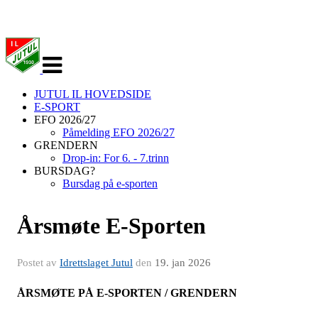
Veksle
navigasjon
JUTUL IL HOVEDSIDE
E-SPORT
EFO 2026/27
Påmelding EFO 2026/27
GRENDERN
Drop-in: For 6. - 7.trinn
BURSDAG?
Bursdag på e-sporten
Årsmøte E-Sporten
Postet av
Idrettslaget Jutul
den
19. jan 2026
ÅRSMØTE PÅ E-SPORTEN / GRENDERN