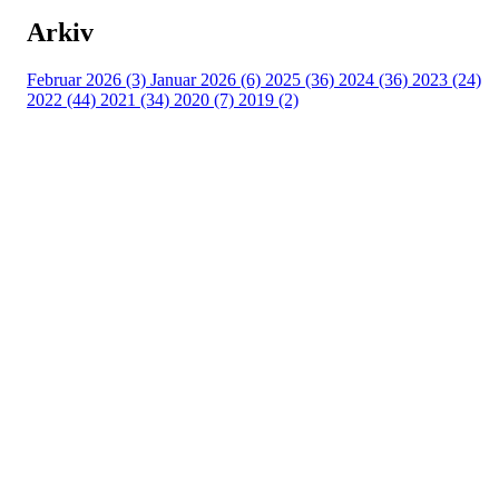
Arkiv
Februar 2026 (3)
Januar 2026 (6)
2025 (36)
2024 (36)
2023 (24)
2022 (44)
2021 (34)
2020 (7)
2019 (2)
Idrettslaget Jutul
Skuiløkka 15, 1340 SKUI
Org. nr.: 984 495 358
+ 47 90 20 86 87
kontor@jutul.net
Bli medlem i klubben!