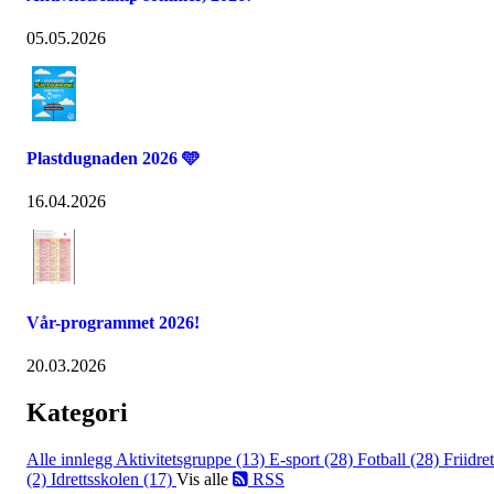
05.05.2026
Plastdugnaden 2026 🩵
16.04.2026
Vår-programmet 2026!
20.03.2026
Kategori
Alle innlegg
Aktivitetsgruppe (13)
E-sport (28)
Fotball (28)
Friidret
(2)
Idrettsskolen (17)
Vis alle
RSS